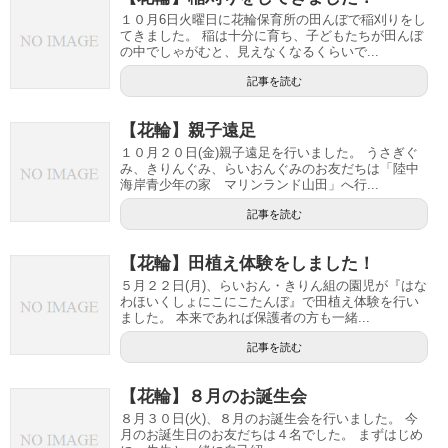
１０月6日火曜日に花輪保育所の田んぼで稲刈りをし
てきました。 稲は十分に育ち、子どもたちが田んぼ
の中でしゃがむと、見えなくなるくらいで...
記事を読む
【花輪】親子遠足
１０月２０日(金)親子遠足を行いました。 うさぎぐ
み、きりんぐみ、らいおんぐみのお友だちは「陸中
海岸青少年の家 マリンランド山田」へ行...
記事を読む
【花輪】田植え体験をしました！
５月２２日(月)、らいおん・きりん組の園児が『はな
わほいくしょにこにこたんぼ』で田植え体験を行い
ました。 本来であれば保護者の方も一緒...
記事を読む
【花輪】８月のお誕生会
８月３０日(火)、８月のお誕生会を行いました。 今
月のお誕生日のお友だちは４名でした。 まずはじめ