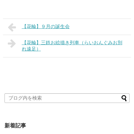
【花輪】９月の誕生会
【花輪】三鉄お絵描き列車（らいおんぐみお別
れ遠足）
新着記事