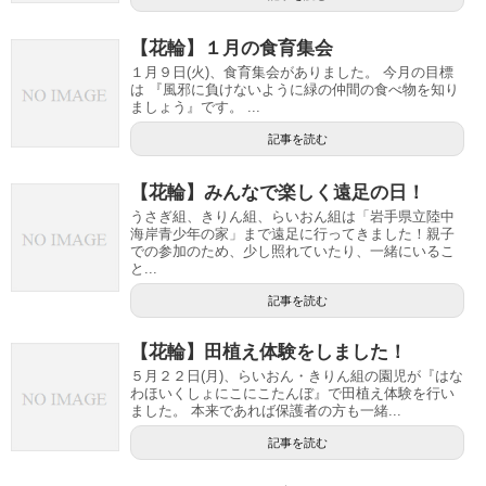
【花輪】１月の食育集会
１月９日(火)、食育集会がありました。 今月の目標
は 『風邪に負けないように緑の仲間の食べ物を知り
ましょう』です。 ...
記事を読む
【花輪】みんなで楽しく遠足の日！
うさぎ組、きりん組、らいおん組は「岩手県立陸中
海岸青少年の家」まで遠足に行ってきました！親子
での参加のため、少し照れていたり、一緒にいるこ
と...
記事を読む
【花輪】田植え体験をしました！
５月２２日(月)、らいおん・きりん組の園児が『はな
わほいくしょにこにこたんぼ』で田植え体験を行い
ました。 本来であれば保護者の方も一緒...
記事を読む