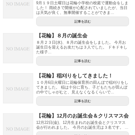
9月１９日土曜日は花輪小学校の校庭で運動会をしま
した！ 雨続きで開催が心配されていましたが、当日
は天気が良く、無事開催することができま...
記事を読む
【花輪】８月の誕生会
８月２３日(水)、８月の誕生会をしました。 今月お
誕生日を迎えるお友だちは３人でした。 ドキドキし
た様子...
記事を読む
【花輪】稲刈りをしてきました！
１０月6日火曜日に花輪保育所の田んぼで稲刈りをし
てきました。 稲は十分に育ち、子どもたちが田んぼ
の中でしゃがむと、見えなくなるくらいで...
記事を読む
【花輪】12月のお誕生会＆クリスマス会
12月22日(金)、12月生まれのお誕生会とクリスマス
会が行われました。 今月のお誕生児は３名です。 ...