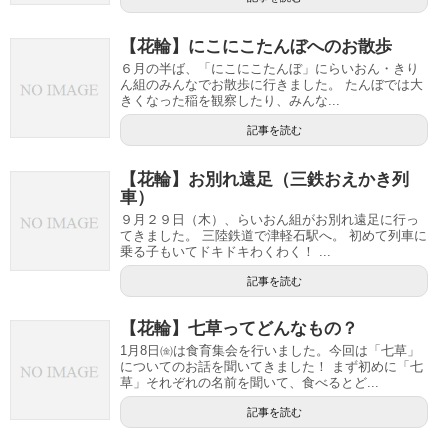
【花輪】にこにこたんぼへのお散歩
６月の半ば、「にこにこたんぼ」にらいおん・きり
ん組のみんなでお散歩に行きました。 たんぼでは大
きくなった稲を観察したり、みんな...
記事を読む
【花輪】お別れ遠足（三鉄おえかき列
車）
９月２９日（木）、らいおん組がお別れ遠足に行っ
てきました。 三陸鉄道で津軽石駅へ。 初めて列車に
乗る子もいてドキドキわくわく！ ...
記事を読む
【花輪】七草ってどんなもの？
1月8日㈮は食育集会を行いました。今回は「七草」
についてのお話を聞いてきました！ まず初めに「七
草」それぞれの名前を聞いて、食べるとど...
記事を読む