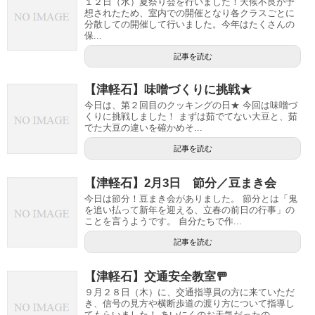
１２日（水）夏祭り会を行いました！天候不良が予
想されたため、室内での開催となり各クラスごとに
分散しての開催して行いました。今年はたくさんの
保...
記事を読む
【津軽石】味噌づくりに挑戦★
今日は、第２回目のクッキングの日★ 今回は味噌づ
くりに挑戦しました！ まずは茹でてない大豆と、茹
でた大豆の違いを確かめそ...
記事を読む
【津軽石】2月3日 節分／豆まき会
今日は節分！豆まき会がありました。 節分とは「鬼
を追い払って新年を迎える、立春の前日の行事」の
ことを言うようです。 自分たちで作...
記事を読む
【津軽石】交通安全教室🚥
９月２８日（木）に、交通指導員の方に来ていただ
き、信号の見方や横断歩道の渡り方について指導し
てもらいました！ あいにくのお天気だったの...