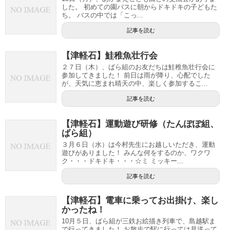
した。 初めての園バスに朝からドキドキの子どもた
ち。 バスの中では「こっ...
記事を読む
【津軽石】鮭稚魚壮行会
２７日（木）、ばら組のお友だちは鮭稚魚壮行会に
参加してきました！ 前日は雨が降り、心配でした
が、天気に恵まれ晴天の中、楽しく参加するこ...
記事を読む
【津軽石】運動遊び研修（たんぽぽ組、
ばら組）
３月６日（水）は今村先生にお越しいただき、運動
遊びがありました！ みんな何をするのか、ワクワ
ク・・・ドキドキ・・・☆ミ ミッキー...
記事を読む
【津軽石】電車に乗ってお出掛け、楽し
かったね！
10月５日、ばら組が三鉄お絵描き列車で、島越駅ま
で行ってきました！ お散歩で駅に行っては見送って