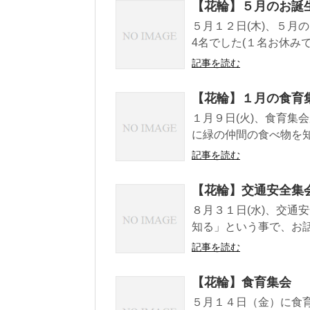
【花輪】５月のお誕
５月１２日(木)、５月
4名でした(１名お休みで
記事を読む
【花輪】１月の食育
１月９日(火)、食育集
に緑の仲間の食べ物を知り
記事を読む
【花輪】交通安全集
８月３１日(水)、交通
知る」という事で、お話
記事を読む
【花輪】食育集会
５月１４日（金）に食