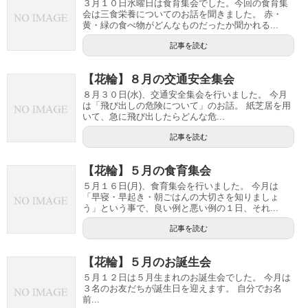
３月１０日水曜日は食育集会でした。今回の食育集
会は三食栄養についてのお話を聞きました。 赤・
黄・緑の食べ物がどんなものだったか聞かれる...
記事を読む
【花輪】８月の交通安全集会
８月３０日(水)、交通安全集会を行いました。 今月
は「飛び出しの危険について」のお話。 紙芝居を用
いて、急に飛び出したらどんな危...
記事を読む
【花輪】５月の食育集会
５月１６日(月)、食育集会を行いました。 今月は
「早寝・早起き・朝ごはんの大切さを知りましょ
う」という事で、良い例と悪い例の１日、それ...
記事を読む
【花輪】５月のお誕生会
５月１２日は５月生まれのお誕生会でした。 今月は
３名のお友だちが誕生日を迎えます。 自分でお名
前...