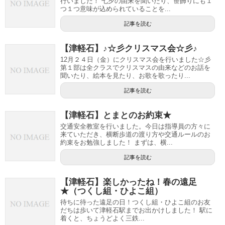
行いました！ 七夕の由来を聞いたり、笹飾りにも１
つ１つ意味が込められていることを...
記事を読む
【津軽石】♪☆彡クリスマス会☆彡♪
12月２４日（金）にクリスマス会を行いました☆彡
第１部は全クラスでクリスマスの由来などのお話を
聞いたり、絵本を見たり、お歌を歌ったり...
記事を読む
【津軽石】とまとのお約束★
交通安全教室を行いました。今日は指導員の方々に
来ていただき、横断歩道の渡り方や交通ルールのお
約束をお勉強しました！ まずは、横...
記事を読む
【津軽石】楽しかったね！春の遠足
★（つくし組・ひよこ組）
待ちに待った遠足の日！つくし組・ひよこ組のお友
だちは歩いて津軽石駅までお出かけしました！ 駅に
着くと、ちょうどよく三鉄...