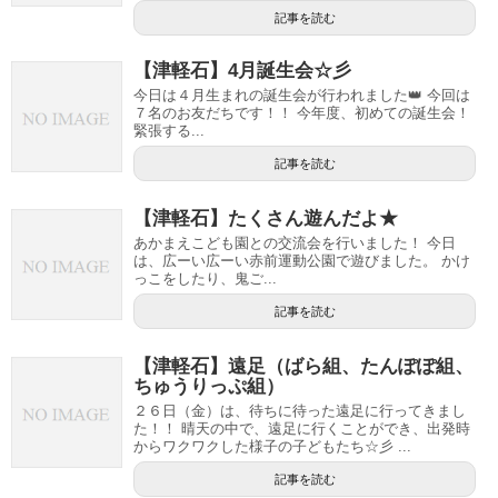
記事を読む
【津軽石】4月誕生会☆彡
今日は４月生まれの誕生会が行われました👑 今回は
７名のお友だちです！！ 今年度、初めての誕生会！
緊張する...
記事を読む
【津軽石】たくさん遊んだよ★
あかまえこども園との交流会を行いました！ 今日
は、広ーい広ーい赤前運動公園で遊びました。 かけ
っこをしたり、鬼ご...
記事を読む
【津軽石】遠足（ばら組、たんぽぽ組、
ちゅうりっぷ組）
２６日（金）は、待ちに待った遠足に行ってきまし
た！！ 晴天の中で、遠足に行くことができ、出発時
からワクワクした様子の子どもたち☆彡 ...
記事を読む