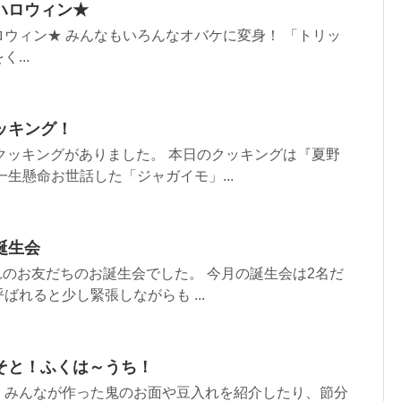
ハロウィン★
ウィン★ みんなもいろんなオバケに変身！ 「トリッ
...
ッキング！
のクッキングがありました。 本日のクッキングは『夏野
一生懸命お世話した「ジャガイモ」...
誕生会
まれのお友だちのお誕生会でした。 今月の誕生会は2名だ
ばれると少し緊張しながらも ...
そと！ふくは～うち！
。みんなが作った鬼のお面や豆入れを紹介したり、節分