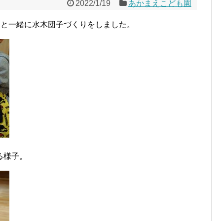
2022/1/19
あかまえこども園
児と一緒に水木団子づくりをしました。
る様子。