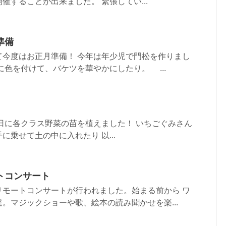
催することが出来ました。 緊張してい...
準備
て今度はお正月準備！ 今年は年少児で門松を作りまし
に色を付けて、バケツを華やかにしたり。 ...
クラス野菜の苗を植えました！ いちごぐみさん
に乗せて土の中に入れたり 以...
トコンサート
リモートコンサートが行われました。始まる前から ワ
。マジックショーや歌、絵本の読み聞かせを楽...