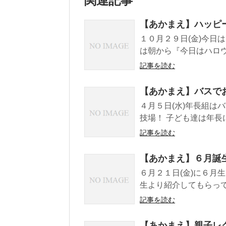
関連記事
【あかまえ】ハッピ
１０月２９日(金)今日
は朝から『今日はハロウ
記事を読む
【あかまえ】バスで
４月５日(水)年長組は
技場！ 子ども達は年長
記事を読む
【あかまえ】６月誕
６月２１日(金)に６月
生より紹介してもらって
記事を読む
【あかまえ】親子レ