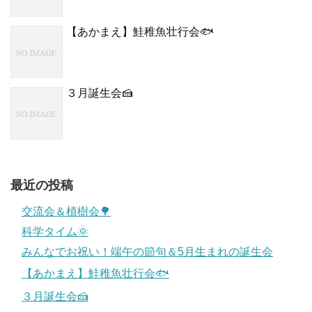
【あかまえ】鮭稚魚壮行会🐟
３月誕生会🍰
最近の投稿
交流会＆植樹会🌳
科学タイム🌞
みんなでお祝い！端午の節句＆5月生まれの誕生会
【あかまえ】鮭稚魚壮行会🐟
３月誕生会🍰