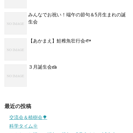
みんなでお祝い！端午の節句＆5月生まれの誕
生会
【あかまえ】鮭稚魚壮行会🐟
３月誕生会🍰
最近の投稿
交流会＆植樹会🌳
科学タイム🌞