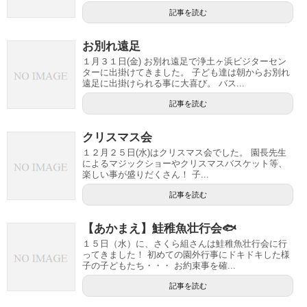
記事を読む
お別れ遠足
１月３１日(金) お別れ遠足で浄土ヶ浜ビジターセン
ターに出掛けてきました。 子ども達は朝からお別れ
遠足に出掛けられる事に大喜び。 バス...
記事を読む
クリスマス会
１２月２５日(水)はクリスマス会でした。 園長先生
によるマジックショーやクリスマスバスケット等、
楽しい事が盛りだくさん！ 子...
記事を読む
【あかまえ】鮭稚魚壮行会🐟
１５日（水）に、さくら組さんは鮭稚魚壮行会に行
ってきました！ 初めての園外行事にドキドキした様
子の子どもたち・・・ お約束事を確...
記事を読む