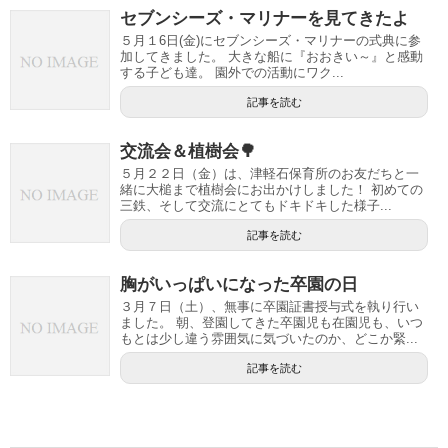
セブンシーズ・マリナーを見てきたよ
５月１6日(金)にセブンシーズ・マリナーの式典に参
加してきました。 大きな船に『おおきい～』と感動
する子ども達。 園外での活動にワク...
記事を読む
交流会＆植樹会🌳
５月２２日（金）は、津軽石保育所のお友だちと一
緒に大槌まで植樹会にお出かけしました！ 初めての
三鉄、そして交流にとてもドキドキした様子...
記事を読む
胸がいっぱいになった卒園の日
３月７日（土）、無事に卒園証書授与式を執り行い
ました。 朝、登園してきた卒園児も在園児も、いつ
もとは少し違う雰囲気に気づいたのか、どこか緊...
記事を読む