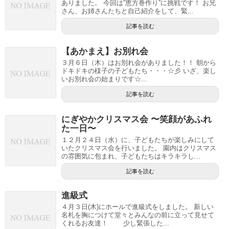
ありました。 今回は”恵方巻作り”に挑戦です！ お兄
さん、お姉さんたちと自己紹介をして、緊...
記事を読む
【あかまえ】お別れ会
３月６日（木）はお別れ会がありました！！ 朝から
ドキドキの様子の子どもたち・・・☆彡 いざ、楽し
いお別れ会の始まりです☆...
記事を読む
にぎやかクリスマス会 〜笑顔があふれ
た一日〜
１２月２４日（水）に、子どもたちが楽しみにして
いたクリスマス会を行いました。 園内はクリスマス
の雰囲気に包まれ、子どもたちはキラキラし...
記事を読む
進級式
４月３日(木)にホールで進級式をしました。 新しい
名札を胸につけて堂々とみんなの前に立って見せて
くれるお友達！ 少し緊張した...