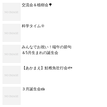
交流会＆植樹会🌳
科学タイム🌞
みんなでお祝い！端午の節句
＆5月生まれの誕生会
【あかまえ】鮭稚魚壮行会🐟
３月誕生会🍰