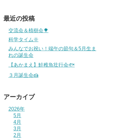
最近の投稿
交流会＆植樹会🌳
科学タイム🌞
みんなでお祝い！端午の節句＆5月生ま
れの誕生会
【あかまえ】鮭稚魚壮行会🐟
３月誕生会🍰
アーカイブ
2026年
5月
4月
3月
2月