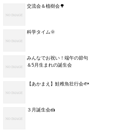
交流会＆植樹会🌳
科学タイム🌞
みんなでお祝い！端午の節句
＆5月生まれの誕生会
【あかまえ】鮭稚魚壮行会🐟
３月誕生会🍰