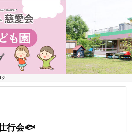
ログ
壮行会🐟