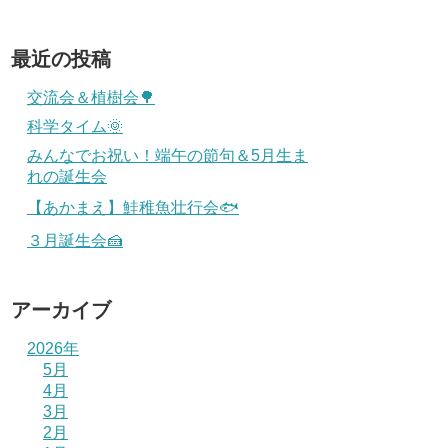
最近の投稿
交流会＆植樹会🌳
科学タイム🌞
みんなでお祝い！端午の節句＆5月生ま
れの誕生会
【あかまえ】鮭稚魚壮行会🐟
３月誕生会🍰
アーカイブ
2026年
5月
4月
3月
2月