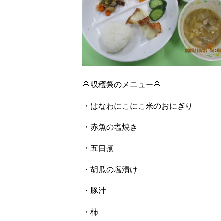
🌸収穫祭のメニュー🌸
・はなわにこにこ米のおにぎり
・赤魚の塩焼き
・五目煮
・胡瓜の塩漬け
・豚汁
・柿