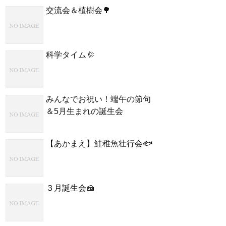
交流会＆植樹会🌳
科学タイム🌞
みんなでお祝い！端午の節句
＆5月生まれの誕生会
【あかまえ】鮭稚魚壮行会🐟
３月誕生会🍰