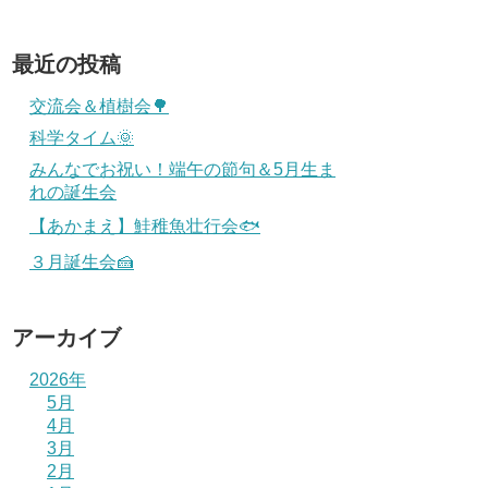
最近の投稿
交流会＆植樹会🌳
科学タイム🌞
みんなでお祝い！端午の節句＆5月生ま
れの誕生会
【あかまえ】鮭稚魚壮行会🐟
３月誕生会🍰
アーカイブ
2026年
5月
4月
3月
2月