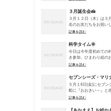
３月誕生会🍰
３月１２日（木）は３
名のお友だちをお祝いしま
記事を読む
科学タイム🌞
今日は今年度初めての科
き参加、ひまわり組のお
記事を読む
セブンシーズ・マリ
５月１6日(金)にセブ
船に『おおきい～』と感
記事を読む
【あかまえ】お絵か