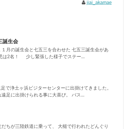
jiai_akamae
三誕生会
１１月の誕生会と七五三を合わせた 七五三誕生会があ
児は2名！ 少し緊張した様子でステー...
れ遠足で浄土ヶ浜ビジターセンターに出掛けてきました。
遠足に出掛けられる事に大喜び。 バス...
友だちが三陸鉄道に乗って、 大槌で行われたどんぐり