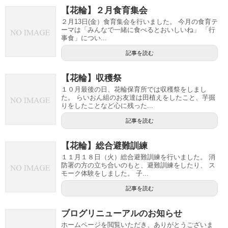
【花輪】２月食育集会
２月13日(金）食育集会を行いました。 今月の食育テ
ーマは「みんなで一緒に食べるとおいしいね」 「行
事食」につい...
記事を読む
【花輪】収穫祭
１０月最後の日、花輪保育所では収穫祭をしまし
た。 らいおん組のお友達は田植えをしたこと、芋掘
りをしたことなど心に残った...
記事を読む
【花輪】総合避難訓練
１１月１８日（火）総合避難訓練を行いました。 消
防署の方の立ち合いのもと、避難訓練をしたり、 ス
モーク体験をしました。 子...
記事を読む
ブログリニューアルのお知らせ
ホームページを閲覧いただき、ありがとうございま