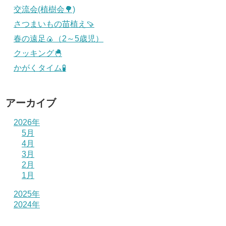
交流会(植樹会🌳)
さつまいもの苗植え🍠
春の遠足🍙（2～5歳児）
クッキング🐣
かがくタイム🧪
アーカイブ
2026年
5月
4月
3月
2月
1月
2025年
2024年